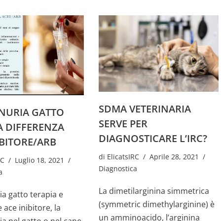
SDMA VETERINARIA
NURIA GATTO
SERVE PER
A DIFFERENZA
DIAGNOSTICARE L’IRC?
IBITORE/ARB
di
ElicatsIRC
Aprile 28, 2021
RC
Luglio 18, 2021
Diagnostica
a
La dimetilarginina simmetrica
ia gatto terapia e
(symmetric dimethylarginine) è
 ace inibitore, la
un amminoacido, l’arginina