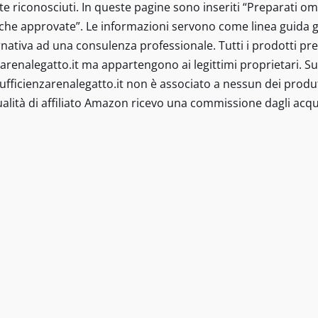
e riconosciuti. In queste pagine sono inseriti “Preparati om
iche approvate”. Le informazioni servono come linea guida g
ativa ad una consulenza professionale. Tutti i prodotti prese
arenalegatto.it ma appartengono ai legittimi proprietari. Sul
Insufficienzarenalegatto.it non è associato a nessun dei produt
alità di affiliato Amazon ricevo una commissione dagli acqui
tto.it © 2021-2022 - I contenuti sono a scopo informativo e in
isita specialistica o il rapporto diretto con il proprio medico
stinati a diagnosticare, trattare, curare o prevenire alcuna 
 pertanto non sono scientificamente riconosciuti. In queste 
tificamente e senza indicazioni terapeutiche approvate” Le 
rigione. Tutte le informazioni su diete speciali e integrato
 servono come linea guida generale, non possono essere app
a professionale. Tutti i prodotti presenti, marchi citati e l
a appartengono ai legittimi proprietari. Sul sit sono presenti
amma Affiliazione Amazon EU. In qualità di Affiliato Amazon 