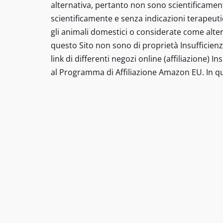
alternativa, pertanto non sono scientificament
scientificamente e senza indicazioni terapeut
gli animali domestici o considerate come altern
questo Sito non sono di proprietà Insufficienz
link di differenti negozi online (affiliazione) 
al Programma di Affiliazione Amazon EU. In qu
Tutti i diritti riservati insufficienzarenalega
prescrizione di un trattamento o sostituire la v
affermazioni su prodotti specifici non sono de
presentati sono rimedi di terapia alternativa,
omeopatici di efficacia non convalidata scien
devono essere viste come una promessa alla gua
sono a scopo informativo. Queste informazioni
o considerate come alternative a una consulenz
sono di proprietà insufficienzarenalegatto.it m
(affiliazione). Questo sito partecipa al Progr