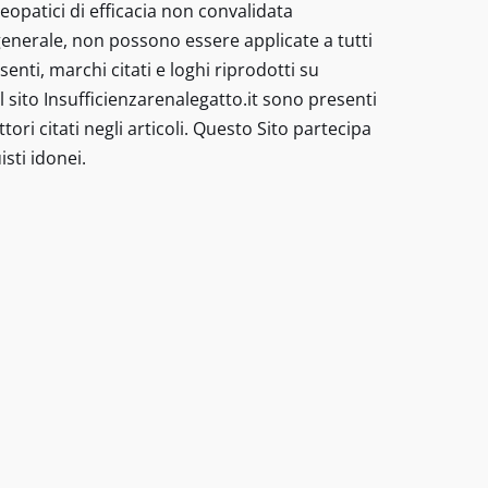
eopatici di efficacia non convalidata
enerale, non possono essere applicate a tutti
nti, marchi citati e loghi riprodotti su
 sito Insufficienzarenalegatto.it sono presenti
tori citati negli articoli. Questo Sito partecipa
sti idonei.
 nessun caso possono costituire la
-
Codice
/veterinario - I prodotti e le
Buone
malattia. I metodi di trattamento
Pratiche
pagine sono inseriti “Preparati
informazioni sui trattamenti non
ri alimentari per animali domestici,
licate a tutti gli animali domestici
oghi riprodotti su questo sito non
 link di differenti negozi online
riceve una commissione dagli acquisti