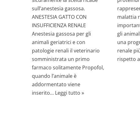
sicuramente la scelta ricade
proteinur
sull’anestesia gassosa.
rapprese
ANESTESIA GATTO CON
malattia 
INSUFFICIENZA RENALE
important
Anestesia gassosa per gli
gli anima
animali geriatrici e con
una progr
patologie renali il veterinario
renale pi
somministrata un primo
rispetto 
farmaco solitamente Propofol,
quando l’animale è
addormentato viene
inserito…
Leggi tutto »