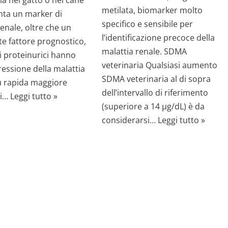
ia nel gatto o nel cane
metilata, biomarker molto
nta un marker di
specifico e sensibile per
renale, oltre che un
l’identificazione precoce della
e fattore prognostico,
malattia renale. SDMA
li proteinurici hanno
veterinaria Qualsiasi aumento
essione della malattia
SDMA veterinaria al di sopra
ù rapida maggiore
dell’intervallo di riferimento
ai…
Leggi tutto »
(superiore a 14 µg/dL) è da
considerarsi…
Leggi tutto »