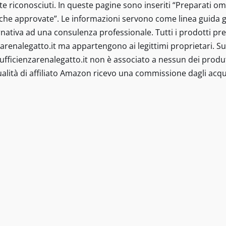
e riconosciuti. In queste pagine sono inseriti “Preparati om
iche approvate”. Le informazioni servono come linea guida g
ativa ad una consulenza professionale. Tutti i prodotti prese
arenalegatto.it ma appartengono ai legittimi proprietari. Sul
Insufficienzarenalegatto.it non è associato a nessun dei produt
alità di affiliato Amazon ricevo una commissione dagli acqui
tto.it © 2021-2022 - I contenuti sono a scopo informativo e in
isita specialistica o il rapporto diretto con il proprio medico
stinati a diagnosticare, trattare, curare o prevenire alcuna 
 pertanto non sono scientificamente riconosciuti. In queste 
tificamente e senza indicazioni terapeutiche approvate” Le 
rigione. Tutte le informazioni su diete speciali e integrato
 servono come linea guida generale, non possono essere app
a professionale. Tutti i prodotti presenti, marchi citati e l
a appartengono ai legittimi proprietari. Sul sit sono presenti
amma Affiliazione Amazon EU. In qualità di Affiliato Amazon 