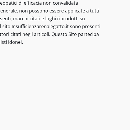
eopatici di efficacia non convalidata
enerale, non possono essere applicate a tutti
nti, marchi citati e loghi riprodotti su
 sito Insufficienzarenalegatto.it sono presenti
tori citati negli articoli. Questo Sito partecipa
sti idonei.
 nessun caso possono costituire la
-
Codice
/veterinario - I prodotti e le
Buone
malattia. I metodi di trattamento
Pratiche
pagine sono inseriti “Preparati
informazioni sui trattamenti non
ri alimentari per animali domestici,
licate a tutti gli animali domestici
oghi riprodotti su questo sito non
 link di differenti negozi online
riceve una commissione dagli acquisti