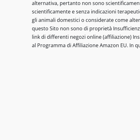
alternativa, pertanto non sono scientificament
scientificamente e senza indicazioni terapeut
gli animali domestici o considerate come altern
questo Sito non sono di proprietà Insufficienz
link di differenti negozi online (affiliazione) 
al Programma di Affiliazione Amazon EU. In qu
Tutti i diritti riservati insufficienzarenalega
prescrizione di un trattamento o sostituire la v
affermazioni su prodotti specifici non sono de
presentati sono rimedi di terapia alternativa,
omeopatici di efficacia non convalidata scien
devono essere viste come una promessa alla gua
sono a scopo informativo. Queste informazioni
o considerate come alternative a una consulenz
sono di proprietà insufficienzarenalegatto.it m
(affiliazione). Questo sito partecipa al Progr