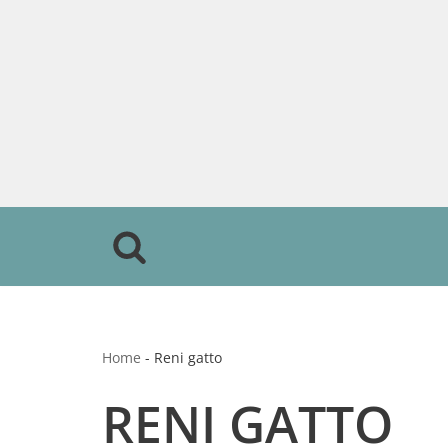
Vai
al
contenuto
Home
-
Reni gatto
RENI GATTO