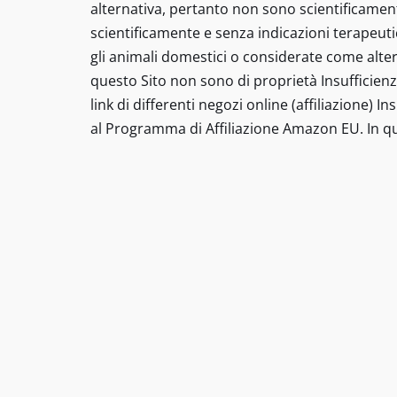
alternativa, pertanto non sono scientificament
scientificamente e senza indicazioni terapeut
gli animali domestici o considerate come altern
questo Sito non sono di proprietà Insufficienz
link di differenti negozi online (affiliazione) 
al Programma di Affiliazione Amazon EU. In qu
Tutti i diritti riservati insufficienzarenalega
prescrizione di un trattamento o sostituire la v
affermazioni su prodotti specifici non sono de
presentati sono rimedi di terapia alternativa,
omeopatici di efficacia non convalidata scien
devono essere viste come una promessa alla gua
sono a scopo informativo. Queste informazioni
o considerate come alternative a una consulenz
sono di proprietà insufficienzarenalegatto.it m
(affiliazione). Questo sito partecipa al Progr