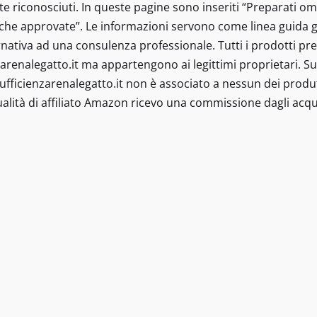
e riconosciuti. In queste pagine sono inseriti “Preparati om
iche approvate”. Le informazioni servono come linea guida g
ativa ad una consulenza professionale. Tutti i prodotti prese
arenalegatto.it ma appartengono ai legittimi proprietari. Sul
Insufficienzarenalegatto.it non è associato a nessun dei produt
alità di affiliato Amazon ricevo una commissione dagli acqui
tto.it © 2021-2022 - I contenuti sono a scopo informativo e in
isita specialistica o il rapporto diretto con il proprio medico
stinati a diagnosticare, trattare, curare o prevenire alcuna 
 pertanto non sono scientificamente riconosciuti. In queste 
tificamente e senza indicazioni terapeutiche approvate” Le 
rigione. Tutte le informazioni su diete speciali e integrato
 servono come linea guida generale, non possono essere app
a professionale. Tutti i prodotti presenti, marchi citati e l
a appartengono ai legittimi proprietari. Sul sit sono presenti
amma Affiliazione Amazon EU. In qualità di Affiliato Amazon 