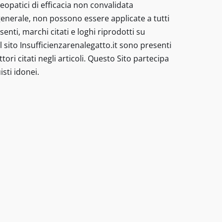
eopatici di efficacia non convalidata
enerale, non possono essere applicate a tutti
nti, marchi citati e loghi riprodotti su
 sito Insufficienzarenalegatto.it sono presenti
tori citati negli articoli. Questo Sito partecipa
sti idonei.
 nessun caso possono costituire la
-
Codice
/veterinario - I prodotti e le
Buone
malattia. I metodi di trattamento
Pratiche
pagine sono inseriti “Preparati
informazioni sui trattamenti non
ri alimentari per animali domestici,
licate a tutti gli animali domestici
oghi riprodotti su questo sito non
 link di differenti negozi online
riceve una commissione dagli acquisti