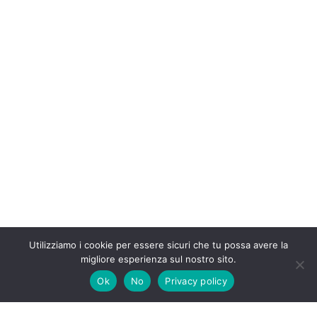
Utilizziamo i cookie per essere sicuri che tu possa avere la
migliore esperienza sul nostro sito.
Ok
No
Privacy policy
Tutti i diritti riservati Insufficienzarenalegatto.it 2020-2026 –