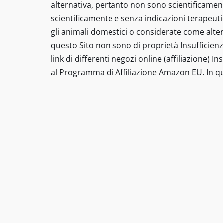
alternativa, pertanto non sono scientificament
scientificamente e senza indicazioni terapeut
gli animali domestici o considerate come altern
questo Sito non sono di proprietà Insufficienz
link di differenti negozi online (affiliazione) 
al Programma di Affiliazione Amazon EU. In qu
Tutti i diritti riservati insufficienzarenalega
prescrizione di un trattamento o sostituire la v
affermazioni su prodotti specifici non sono de
presentati sono rimedi di terapia alternativa,
omeopatici di efficacia non convalidata scien
devono essere viste come una promessa alla gua
sono a scopo informativo. Queste informazioni
o considerate come alternative a una consulenz
sono di proprietà insufficienzarenalegatto.it m
(affiliazione). Questo sito partecipa al Progr