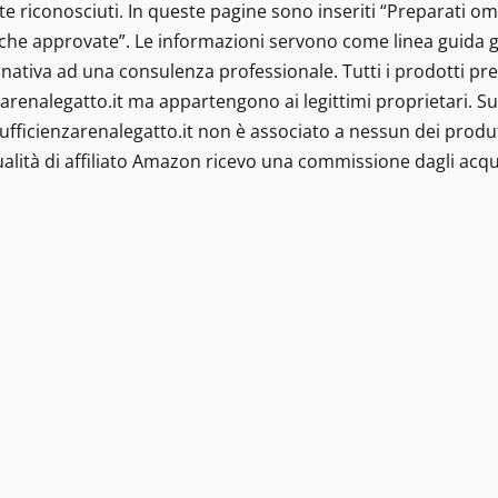
e riconosciuti. In queste pagine sono inseriti “Preparati om
iche approvate”. Le informazioni servono come linea guida g
ativa ad una consulenza professionale. Tutti i prodotti prese
arenalegatto.it ma appartengono ai legittimi proprietari. Sul
Insufficienzarenalegatto.it non è associato a nessun dei produt
alità di affiliato Amazon ricevo una commissione dagli acqui
tto.it © 2021-2022 - I contenuti sono a scopo informativo e in
isita specialistica o il rapporto diretto con il proprio medico
stinati a diagnosticare, trattare, curare o prevenire alcuna 
 pertanto non sono scientificamente riconosciuti. In queste 
tificamente e senza indicazioni terapeutiche approvate” Le 
rigione. Tutte le informazioni su diete speciali e integrato
 servono come linea guida generale, non possono essere app
a professionale. Tutti i prodotti presenti, marchi citati e l
a appartengono ai legittimi proprietari. Sul sit sono presenti
amma Affiliazione Amazon EU. In qualità di Affiliato Amazon 