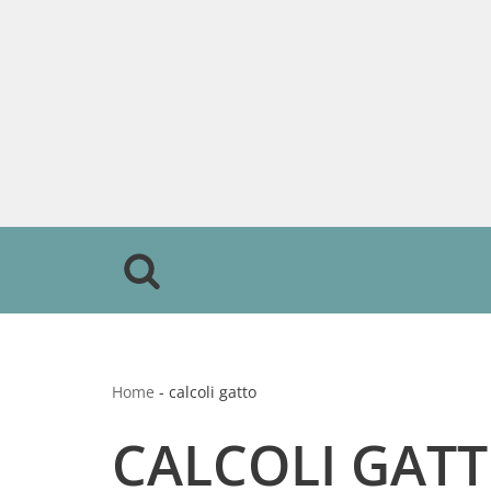
Vai
al
contenuto
Home
-
calcoli gatto
CALCOLI GAT