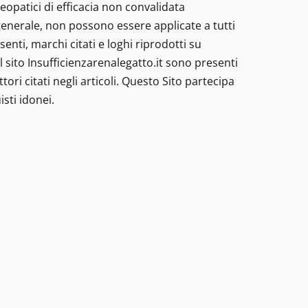
eopatici di efficacia non convalidata
enerale, non possono essere applicate a tutti
nti, marchi citati e loghi riprodotti su
 sito Insufficienzarenalegatto.it sono presenti
tori citati negli articoli. Questo Sito partecipa
sti idonei.
 nessun caso possono costituire la
-
Codice
/veterinario - I prodotti e le
Buone
malattia. I metodi di trattamento
Pratiche
pagine sono inseriti “Preparati
informazioni sui trattamenti non
ri alimentari per animali domestici,
licate a tutti gli animali domestici
oghi riprodotti su questo sito non
 link di differenti negozi online
riceve una commissione dagli acquisti