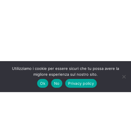
Utilizziamo i cookie per essere sicuri che tu possa avere la
migliore esperienza sul nostro sito.
Ok
No
Privacy policy
Tutti i diritti riservati Insufficienzarenalegatto.it 2020-2026 –
I contenuti sono a scopo informativo e in nessun caso
possono costituire la prescrizione di un trattamento o
sostituire la visita specialistica o il rapporto diretto con il
proprio medico/veterinario – I prodotti e le affermazioni su