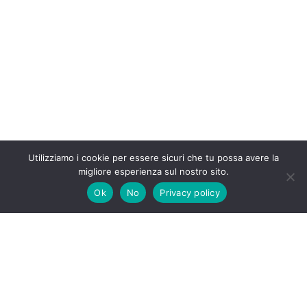
Utilizziamo i cookie per essere sicuri che tu possa avere la
migliore esperienza sul nostro sito.
Ok
No
Privacy policy
Tutti i diritti riservati Insufficienzarenalegatto.it 2020-2026 –
I contenuti sono a scopo informativo e in nessun caso
possono costituire la prescrizione di un trattamento o
sostituire la visita specialistica o il rapporto diretto con il
proprio medico/veterinario – I prodotti e le affermazioni su
prodotti specifici non sono destinati a diagnosticare, trattare,