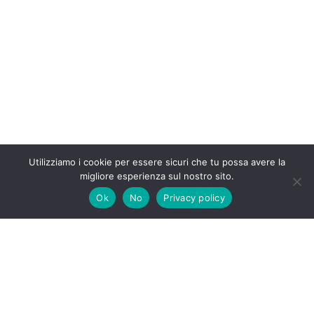
Utilizziamo i cookie per essere sicuri che tu possa avere la
migliore esperienza sul nostro sito.
Ok
No
Privacy policy
Tutti i diritti riservati Insufficienzarenalegatto.it 2020-2026 –
I contenuti sono a scopo informativo e in nessun caso
possono costituire la prescrizione di un trattamento o
sostituire la visita specialistica o il rapporto diretto con il
proprio medico/veterinario – I prodotti e le affermazioni su