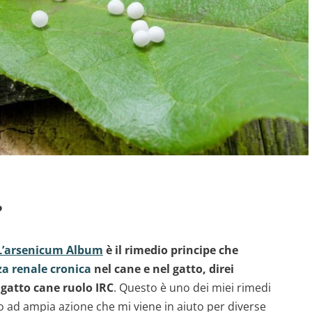
?
L’arsenicum Album
è il rimedio principe che
za renale cronica
nel cane e nel gatto, direi
gatto cane ruolo IRC
. Questo è uno dei miei rimedi
io ad ampia azione che mi viene in aiuto per diverse