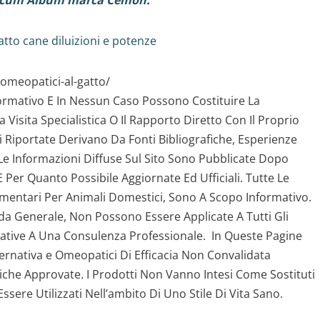
senicum Album marca Cemon
.
to cane diluizioni e potenze
-omeopatici-al-gatto/
formativo E In Nessun Caso Possono Costituire La
Visita Specialistica O Il Rapporto Diretto Con Il Proprio
 Riportate Derivano Da Fonti Bibliografiche, Esperienze
 Le Informazioni Diffuse Sul Sito Sono Pubblicate Dopo
E Per Quanto Possibile Aggiornate Ed Ufficiali. Tutte Le
limentari Per Animali Domestici, Sono A Scopo Informativo.
a Generale, Non Possono Essere Applicate A Tutti Gli
ative A Una Consulenza Professionale. In Queste Pagine
lternativa e Omeopatici Di Efficacia Non Convalidata
iche Approvate. I Prodotti Non Vanno Intesi Come Sostituti
sere Utilizzati Nell’ambito Di Uno Stile Di Vita Sano.