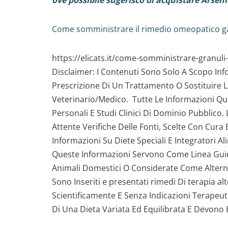
ove possibile sugerisco di acquistare Ar
Come somministrare il rimedio omeopatico gat
https://elicats.it/come-somministrare-granuli
Disclaimer: I Contenuti Sono Solo A Scopo In
Prescrizione Di Un Trattamento O Sostituire La 
Veterinario/Medico. Tutte Le Informazioni Qui
Personali E Studi Clinici Di Dominio Pubblico.
Attente Verifiche Delle Fonti, Scelte Con Cura 
Informazioni Su Diete Speciali E Integratori A
Queste Informazioni Servono Come Linea Guid
Animali Domestici O Considerate Come Altern
Sono Inseriti e presentati rimedi Di terapia a
Scientificamente E Senza Indicazioni Terapeut
Di Una Dieta Variata Ed Equilibrata E Devono Es