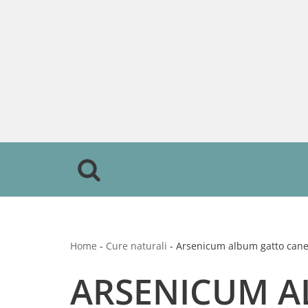
Vai
al
contenuto
Home
-
Cure naturali
-
Arsenicum album gatto cane
ARSENICUM A