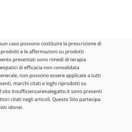
essun caso possono costituire la prescrizione di
I prodotti e le affermazioni su prodotti
amento presentati sono rimedi di terapia
eopatici di efficacia non convalidata
enerale, non possono essere applicate a tutti
nti, marchi citati e loghi riprodotti su
 sito Insufficienzarenalegatto.it sono presenti
tori citati negli articoli. Questo Sito partecipa
sti idonei.
 nessun caso possono costituire la
-
Codice
/veterinario - I prodotti e le
Buone