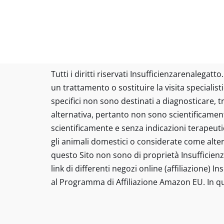
Tutti i diritti riservati Insufficienzarenalega
un trattamento o sostituire la visita specialist
specifici non sono destinati a diagnosticare, 
alternativa, pertanto non sono scientificament
scientificamente e senza indicazioni terapeut
gli animali domestici o considerate come altern
questo Sito non sono di proprietà Insufficienz
link di differenti negozi online (affiliazione) 
al Programma di Affiliazione Amazon EU. In qu
Tutti i diritti riservati insufficienzarenalega
prescrizione di un trattamento o sostituire la v