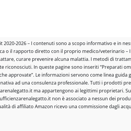
tto.it 2020-2026 – I contenuti sono a scopo informativo e in n
ica o il rapporto diretto con il proprio medico/veterinario – 
trattare, curare prevenire alcuna malattia. I metodi di tratt
e riconosciuti. In queste pagine sono inseriti “Preparati om
iche approvate”. Le informazioni servono come linea guida g
ativa ad una consulenza professionale. Tutti i prodotti prese
arenalegatto.it ma appartengono ai legittimi proprietari. Sul
Insufficienzarenalegatto.it non è associato a nessun dei produt
alità di affiliato Amazon ricevo una commissione dagli acqui
tto.it © 2021-2022 - I contenuti sono a scopo informativo e in
isita specialistica o il rapporto diretto con il proprio medico