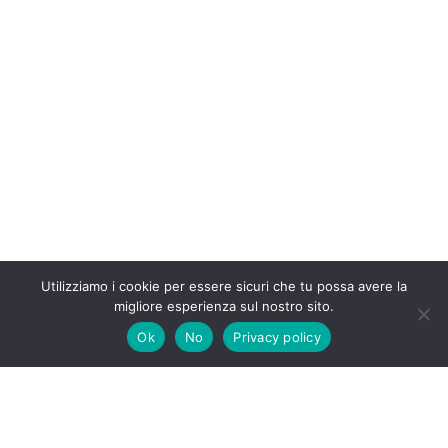
Utilizziamo i cookie per essere sicuri che tu possa avere la
migliore esperienza sul nostro sito.
Ok
No
Privacy policy
Tutti i diritti riservati Insufficienzarenalegatto.it 2020-2026 –
I contenuti sono a scopo informativo e in nessun caso
possono costituire la prescrizione di un trattamento o